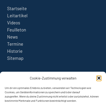
Startseite
Leitartikel
Videos
Feuilleton
News
Termine
Historie
Sitemap
FOLGEN
Cookie-Zustimmung verwalten
Instagram
Um dir ein optimales Erlebnis zu bieten, verwenden wir Technologien wie
Cookies, um Geräteinformationen zu speichern und/oder darauf
zuzugreifen. Wenn du deine Zustimmung nicht erteilst oder zurückziehst, können
YouTube
bestimmte Merkmale und Funktionen beeinträchtigt werden.