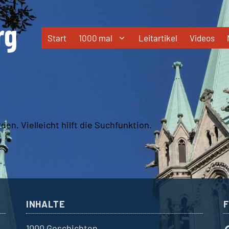
Start
1000 mal
Leitartikel
Videos
en. Vielleicht hilft die Suchfunktion.
INHALTE
1000 Geschichten