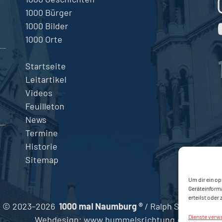
1000 Bürger
1000 Bilder
1000 Orte
Startseite
Leitartikel
Videos
Feuilleton
News
Termine
Historie
Sitemap
Um dir ein op
Geräteinform
erteilst oder
© 2023–2026
1000 mal Naumburg ®
/ Ralph Steinmeyer
Dienste verw
Webdesign:
www.hummelsrichtung.de