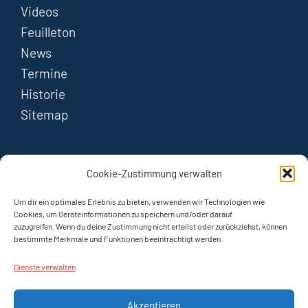
Videos
Feuilleton
News
Termine
Historie
Sitemap
FOLGEN
Cookie-Zustimmung verwalten
Instagram
Um dir ein optimales Erlebnis zu bieten, verwenden wir Technologien wie
Cookies, um Geräteinformationen zu speichern und/oder darauf
zuzugreifen. Wenn du deine Zustimmung nicht erteilst oder zurückziehst, können
YouTube
bestimmte Merkmale und Funktionen beeinträchtigt werden.
Dienste verwalten
Akzeptieren