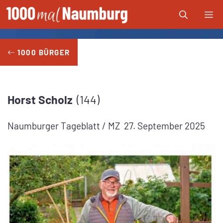
Zum
Me
Inhalt
springen
1000 BÜRGER
Horst
Scholz
144
Naumburger Tageblatt / MZ
27. September 2025