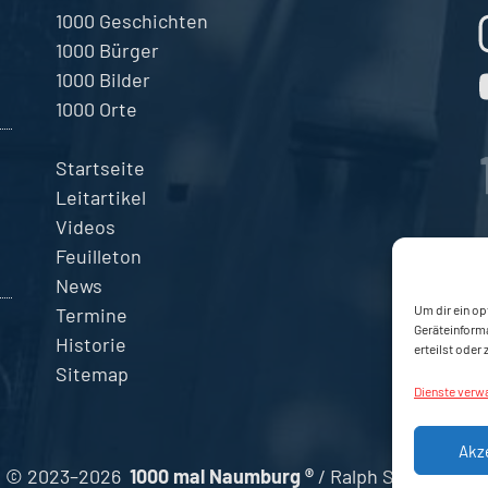
1000 Geschichten
1000 Bürger
1000 Bilder
1000 Orte
Startseite
Leitartikel
Videos
Feuilleton
News
Um dir ein op
Termine
Geräteinform
Historie
erteilst oder
Sitemap
Dienste verw
Akz
© 2023–2026
1000 mal Naumburg ®
/ Ralph Steinmeyer