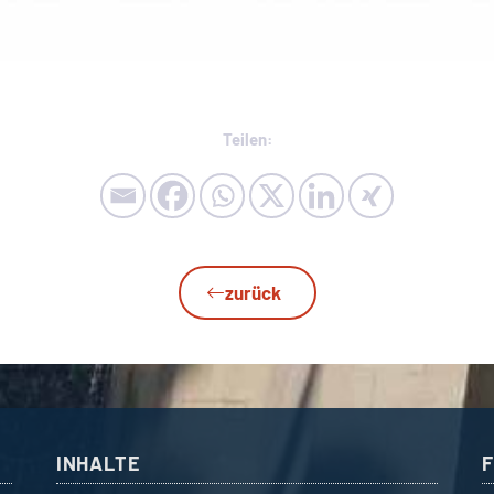
Teilen:
zurück
INHALTE