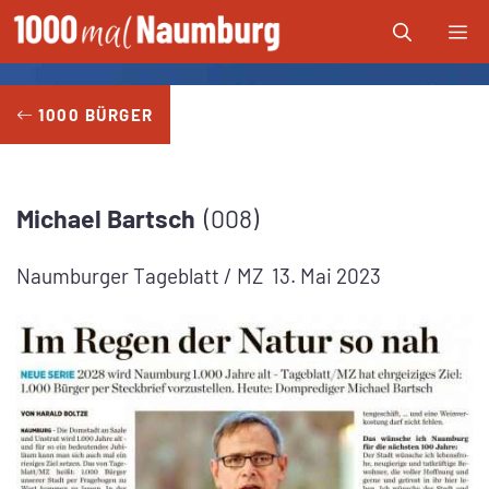
Zum
Me
Inhalt
springen
1000 BÜRGER
Michael
Bartsch
008
Naumburger Tageblatt / MZ
13. Mai 2023