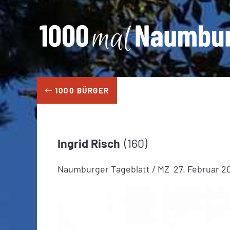
Zum
Inhalt
springen
1000 BÜRGER
Ingrid
Risch
160
Naumburger Tageblatt / MZ
27. Februar 2