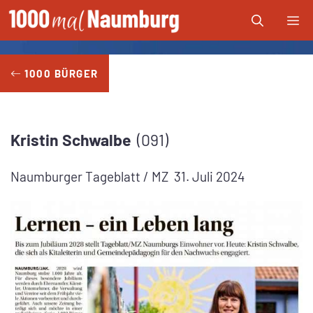
Zum
Me
Inhalt
springen
1000 BÜRGER
Kristin
Schwalbe
091
Naumburger Tageblatt / MZ
31. Juli 2024