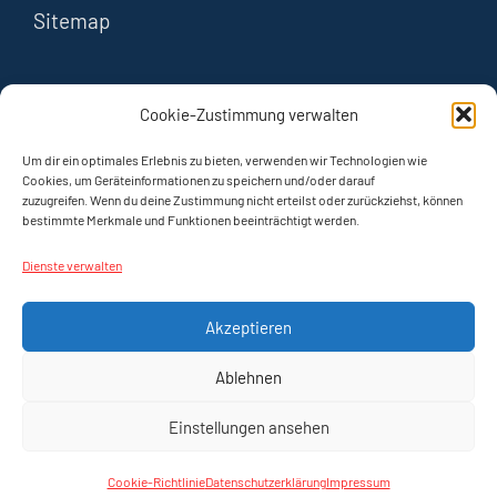
Sitemap
FOLGEN
Cookie-Zustimmung verwalten
Instagram
Um dir ein optimales Erlebnis zu bieten, verwenden wir Technologien wie
Cookies, um Geräteinformationen zu speichern und/oder darauf
zuzugreifen. Wenn du deine Zustimmung nicht erteilst oder zurückziehst, können
YouTube
bestimmte Merkmale und Funktionen beeinträchtigt werden.
Dienste verwalten
Akzeptieren
Ablehnen
© 2023–2026
1000 mal Naumburg ®
/ Ralph
Einstellungen ansehen
Steinmeyer
Webdesign:
www.hummelsrichtung.de
Cookie-Richtlinie
Datenschutzerklärung
Impressum