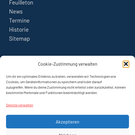
Feuilleton
News
Termine
Historie
Sitemap
FOLGEN
Cookie-Zustimmung verwalten
Instagram
Um dir ein optimales Erlebnis zu bieten, verwenden wir Technologien wie
Cookies, um Geräteinformationen zu speichern und/oder darauf
zuzugreifen. Wenn du deine Zustimmung nicht erteilst oder zurückziehst, können
YouTube
bestimmte Merkmale und Funktionen beeinträchtigt werden.
Dienste verwalten
Akzeptieren