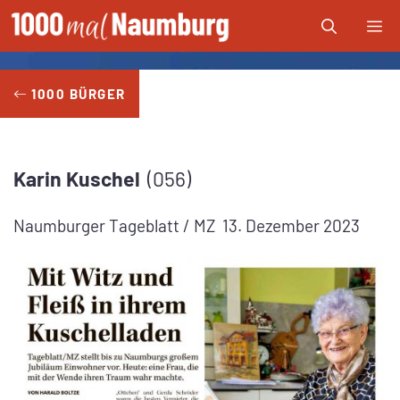
Zum
Me
Inhalt
springen
1000 BÜRGER
Karin
Kuschel
056
Naumburger Tageblatt / MZ
13. Dezember 2023