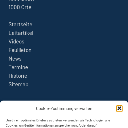
1000 Orte
Startseite
Leitartikel
Videos
Feuilleton
News
Termine
Historie
Sitemap
FOLGEN
Cookie-Zustimmung verwalten
Instagram
Um dir ein optimales Erlebnis zu bieten, verwenden wir Technologien wie
Cookies, um Geräteinformationen zu speichern und/oder darauf