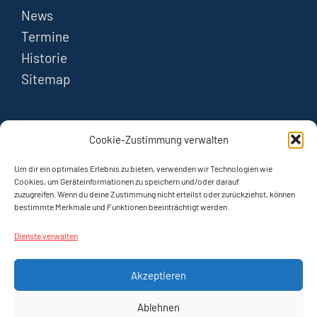
News
Termine
Historie
Sitemap
FOLGEN
Cookie-Zustimmung verwalten
Instagram
Um dir ein optimales Erlebnis zu bieten, verwenden wir Technologien wie
Cookies, um Geräteinformationen zu speichern und/oder darauf
zuzugreifen. Wenn du deine Zustimmung nicht erteilst oder zurückziehst, können
YouTube
bestimmte Merkmale und Funktionen beeinträchtigt werden.
Dienste verwalten
Akzeptieren
Ablehnen