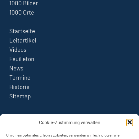
1000 Bilder
1000 Orte
Startseite
Leitartikel
Videos
Feuilleton
News
Termine
Historie
Sitemap
FOLGEN
Cookie-Zustimmung verwalten
Instagram
Um dir ein optimales Erlebnis zu bieten, verwenden wir Technologien wie