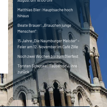
August um 16.00 Uhr
Matthias
Bier
Hauptsache hoch
hinaus
Beate
Brauer
„Brauchen junge
Menschen“
15 Jahre „Die Naumburger Meister“ –
Feier am 12. November im Café Zille
Noch zwei Wochen bis zum Bierfest
Torsten
Schunke
Tausende Jahre
zurück