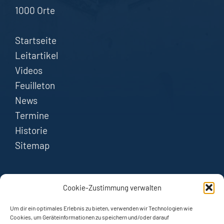
1000 Orte
Startseite
Leitartikel
Videos
Feuilleton
News
Termine
Historie
Sitemap
FOLGEN
Cookie-Zustimmung verwalten
Instagram
Um dir ein optimales Erlebnis zu bieten, verwenden wir Technologien wie
Cookies, um Geräteinformationen zu speichern und/oder darauf