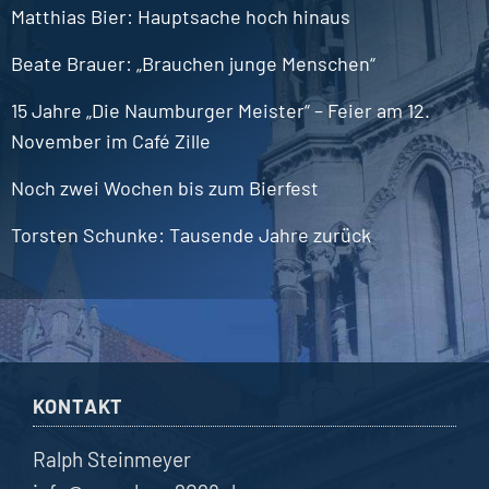
Matthias
Bier
Hauptsache hoch hinaus
Beate
Brauer
„Brauchen junge Menschen“
15 Jahre „Die Naumburger Meister“ – Feier am 12.
November im Café Zille
Noch zwei Wochen bis zum Bierfest
Torsten
Schunke
Tausende Jahre zurück
KONTAKT
Ralph Steinmeyer