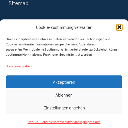
Sitemap
FOLGEN
Cookie-Zustimmung verwalten
Instagram
Um dir ein optimales Erlebnis zu bieten, verwenden wir Technologien wie
Cookies, um Geräteinformationen zu speichern und/oder darauf
zuzugreifen. Wenn du deine Zustimmung nicht erteilst oder zurückziehst, können
YouTube
bestimmte Merkmale und Funktionen beeinträchtigt werden.
Dienste verwalten
Akzeptieren
Ablehnen
© 2023–2026
1000 mal Naumburg ®
/ Ralph
Einstellungen ansehen
Steinmeyer
Webdesign:
www.hummelsrichtung.de
Cookie-Richtlinie
Datenschutzerklärung
Impressum