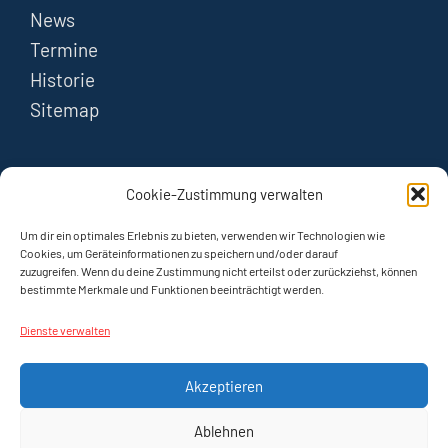
News
Termine
Historie
Sitemap
FOLGEN
Cookie-Zustimmung verwalten
Instagram
Um dir ein optimales Erlebnis zu bieten, verwenden wir Technologien wie
Cookies, um Geräteinformationen zu speichern und/oder darauf
zuzugreifen. Wenn du deine Zustimmung nicht erteilst oder zurückziehst, können
YouTube
bestimmte Merkmale und Funktionen beeinträchtigt werden.
Dienste verwalten
Akzeptieren
Ablehnen