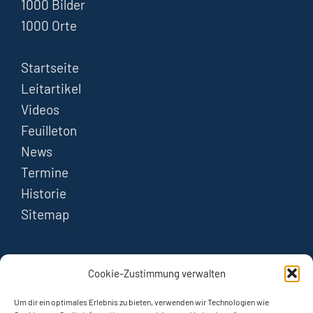
1000 Bilder
1000 Orte
Startseite
Leitartikel
Videos
Feuilleton
News
Termine
Historie
Sitemap
FOLGEN
Cookie-Zustimmung verwalten
Instagram
Um dir ein optimales Erlebnis zu bieten, verwenden wir Technologien wie