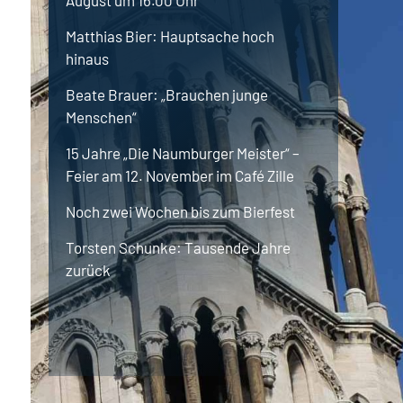
August um 16.00 Uhr
Matthias
Bier
Hauptsache hoch
hinaus
Beate
Brauer
„Brauchen junge
Menschen“
15 Jahre „Die Naumburger Meister“ –
Feier am 12. November im Café Zille
Noch zwei Wochen bis zum Bierfest
Torsten
Schunke
Tausende Jahre
zurück