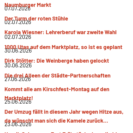
Naumburger Markt
07.07.2026
Der Turm der roten Stühle
02.07.2026
Karola
Wiesner
Lehrerberuf war zweite Wahl
02.07.2026
1000 Utas auf dem Marktplatz, so ist es geplant
30.06.2026
Dirk
Stötter
Die Weinberge haben gelockt
30.06.2026
Die drei Alleen der Städte-Partnerschaften
27.06.2026
Kommt alle am Kirschfest-Montag auf den
Marktplatz!
25.06.2026
Der Umzug fällt in diesem Jahr wegen Hitze aus,
da wünscht man sich die Kamele zurück…
23.06.2026