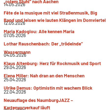
„rotem Stuhl“ nach Aachen
14.05.2026
Fête de la musique mit viel Straßenmusik, Big
Band und leisen wie lauten Klängen im Domviertel
12.05.2026
Maria
Kadoglou
Alle kennen Maria
07.05.2026
Lothar
Rauschenbach
Der „trödelnde“
Wassermann
04.05.2026
Klaus
Altenburg
Herz für Rockmusik und Sport
29.04.2026
Elena
Miller
Nah dran an den Menschen
25.04.2026
Ulrike
Demus
Optimistin mit wachem Blick
22.04.2026
Neuauflage des NaumburgJAZZ –
Kartenvorverkauf läuft