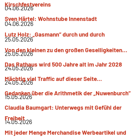
Kirschfestvereins
04.06.2026
Sven
Härtel
Wohnstube Innenstadt
04.06.2026
Lutz
Holz
„Gasmann“ durch und durch
25.05.2026
Von den kleinen zu den großen Geselligkeiten…
25.05.2026
Das Rathaus wird 500 Jahre alt im Jahr 2028
24.05.2026
Mächtig viel Traffic auf dieser Seite…
24.05.2026
Gedanken über die Arithmetik der „Nuwenburch“
15.05.2026
Claudia
Baumgart
Unterwegs mit Gefühl der
Freiheit
14.05.2026
Mit jeder Menge Merchandise Werbeartikel und