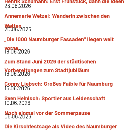
Henrik
Schumann
Erst Frühstück, dann die Ideen
23.06.2026
Annemarie
Wetzel
Wanderin zwischen den
Welten
20.06.2026
„Die 1000 Naumburger Fassaden“ liegen weit
vorne…
18.06.2026
Zum Stand Juni 2026 der städtischen
Vorbereitungen zum Stadtjubiläum
16.06.2026
Conny
Liebsch
Großes Faible für Naumburg
15.06.2026
Sven
Heinisch
Sportler aus Leidenschaft
10.06.2026
Noch einmal vor der Sommerpause
05.06.2026
Die Kirschfestsage als Video des Naumburger