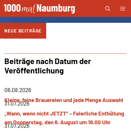
Zum
Me
Inhalt
springen
NEUE BEITRÄGE
Beiträge nach Datum der
Veröffentlichung
06.08.2026
Kleine, feine Brauereien und jede Menge Auswahl
31.07.2026
„Wann, wenn nicht JETZT“ – Feierliche Enthüllung
am Donnerstag, den 6. August um 16.00 Uhr
31.07.2026