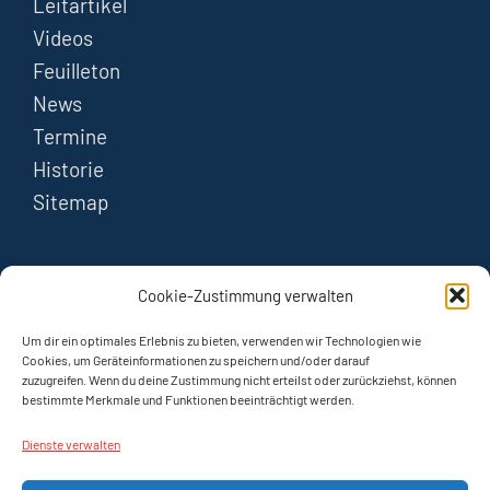
Leitartikel
Videos
Feuilleton
News
Termine
Historie
Sitemap
FOLGEN
Cookie-Zustimmung verwalten
Instagram
Um dir ein optimales Erlebnis zu bieten, verwenden wir Technologien wie
Cookies, um Geräteinformationen zu speichern und/oder darauf
zuzugreifen. Wenn du deine Zustimmung nicht erteilst oder zurückziehst, können
YouTube
bestimmte Merkmale und Funktionen beeinträchtigt werden.
Dienste verwalten