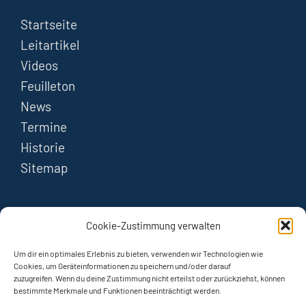
Startseite
Leitartikel
Videos
Feuilleton
News
Termine
Historie
Sitemap
FOLGEN
Cookie-Zustimmung verwalten
Instagram
Um dir ein optimales Erlebnis zu bieten, verwenden wir Technologien wie
Cookies, um Geräteinformationen zu speichern und/oder darauf
zuzugreifen. Wenn du deine Zustimmung nicht erteilst oder zurückziehst, können
YouTube
bestimmte Merkmale und Funktionen beeinträchtigt werden.