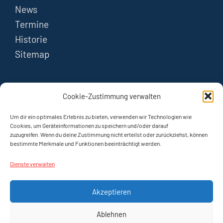
News
Termine
Historie
Sitemap
FOLGEN
Cookie-Zustimmung verwalten
Instagram
Um dir ein optimales Erlebnis zu bieten, verwenden wir Technologien wie
Cookies, um Geräteinformationen zu speichern und/oder darauf
zuzugreifen. Wenn du deine Zustimmung nicht erteilst oder zurückziehst, können
YouTube
bestimmte Merkmale und Funktionen beeinträchtigt werden.
Dienste verwalten
Akzeptieren
Ablehnen