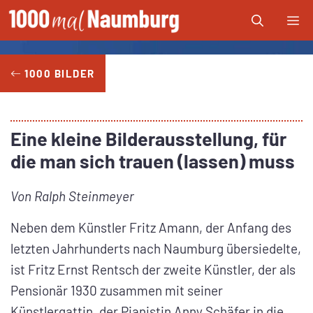
Zum
Me
Inhalt
springen
1000 BILDER
Eine kleine Bilderausstellung, für
die man sich trauen (lassen) muss
Von
Ralph Steinmeyer
Neben dem Künstler Fritz Amann, der Anfang des
letzten Jahrhunderts nach Naumburg übersiedelte,
ist Fritz Ernst Rentsch der zweite Künstler, der als
Pensionär 1930 zusammen mit seiner
Künstlergattin, der Pianistin Anny Schäfer in die